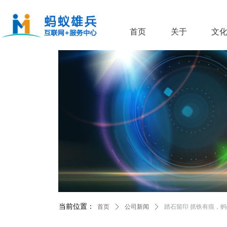
首页
关于
文
当前位置：
首页
ꄲ
公司新闻
ꄲ
踏石留印 抓铁有痕，蚂