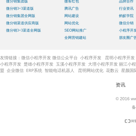
微分销集团版
微客红包
品牌合作
微分销3+3渠道版
腾讯广告
行业资讯
微分销集团全网版
网站建设
蚂蚁学院
微分销渠道供应商版
网站优化
微信分销
微分销3+3渠道全网版
SEO网站推广
小程序开
全网营销建站
朋友圈广
友情链接：
微信小程序开发
微信公众平台
小程序开发
昆明小程序开发
小程序开发
楚雄小程序开发
玉溪小程序开发
大理小程序开发
丽江小程
盟
企业微信
ERP系统
智能电话机器人
昆明网站优化
花数云
星颜国
资讯
© 2016 
备