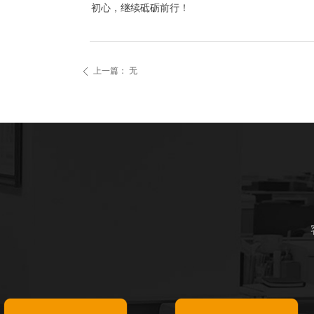
初心，继续砥砺前行！
上一篇：
无
ꄴ